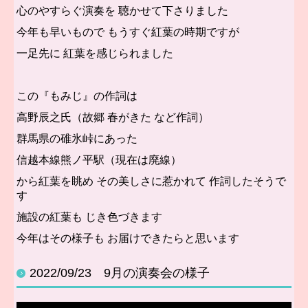
心のやすらぐ演奏を
聴かせて下さりました
今年も早いもので もうすぐ紅葉の時期ですが
一足先に 紅葉を感じられました
この『もみじ』の
作詞は
高野辰之氏（故郷 春がきた など作詞）
群馬県の碓氷峠にあった
信越本線熊ノ平駅（現在は廃線）
から紅葉を眺め その美しさに惹かれて
作詞したそうで
す
施設の紅葉も じき色づきます
今年はその様子も お届けできたらと思います
2022/09/23 9月の演奏会の様子