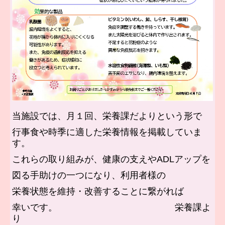
イベント
地域貢献活動 のコピー
認知症予防・認知症への正しい理解のページ
かすみがうら 居宅介護支援事業所
当施設では、月１回、栄養課だよりという形で
行事食や時季に適した栄養情報を掲載していま
す。
これらの取り組みが、健康の支えやADLアップを
図る手助けの一つになり、利用者様の
栄養状態を維持・改善することに繋がれば
幸いです。 栄養課よ
り