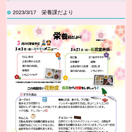
ご利用までの流れ
2023/3/17 栄養課だより
老健施設について
ケアマネージャーの方へ
採用情報
コンプライアンス
個人情報保護方針
処遇改善について
地域貢献活動
アクセス
処遇改善加算の公表